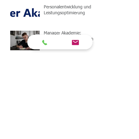
Personalentwicklung und
Leistungsoptimierung
Manager Akademie:
Weiterbildung, die Wirkung
zeigt
Fachkräftemangel und
Recruiting
Resilienz und
Krisen‑/Change‑Manageme
nt für Personaler
Resilienz für Fach- und Führungskräfte
stärken: Methoden zur Burn-out-
Prävention und achtsame Selbstführung