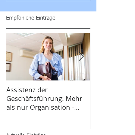
Empfohlene Einträge
Assistenz der
Führung in Te
Geschäftsführung: Mehr
Erfolgsfaktor
als nur Organisation -
Organisation
Seminar Assistenz