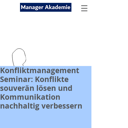
Seminare für Fach- und
Führungskräfte
089-12416116
kontakt@managerakademie.com
Konfliktmanagement
Seminar: Konflikte
souverän lösen und
Kommunikation
nachhaltig verbessern