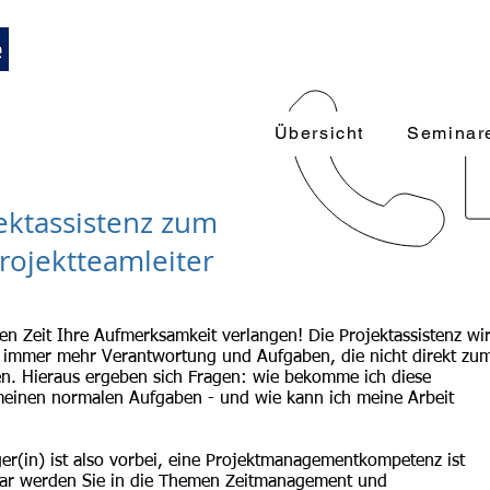
Trainings und Weiterbildungen
089-12416116
k
 Führungskräfte
Übersicht
Seminar
ektassistenz zum
Projektteamleiter
en Zeit Ihre Aufmerksamkeit verlangen! Die Projektassistenz wi
 immer mehr Verantwortung und Aufgaben, die nicht direkt zu
en. Hieraus ergeben sich Fragen: wie bekomme ich diese
meinen normalen Aufgaben - und wie kann ich meine Arbeit
ger(in) ist also vorbei, eine Projektmanagementkompetenz ist
inar werden Sie in die Themen Zeitmanagement und