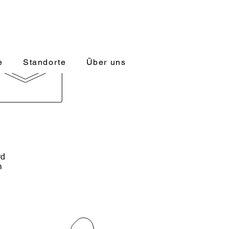
 für Fach- und Führungskräfte
ontakt@managerakademie.com
e
Standorte
Über uns
rd
Beratung und Kontakt
m
089-92774934