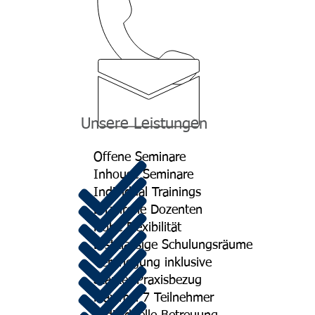
kontakt@managerakademie.com
Unsere Leistungen
Offene Seminare
Inhouse Seminare
Individual Trainings
Erfahrene Dozenten
Hohe Flexibilität
Erstklassige Schulungsräume
Verpflegung inklusive
Starker Praxisbezug
Maximal 7 Teilnehmer