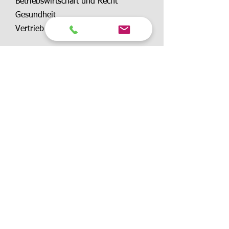
Betriebswirtschaft und Recht
Gesundheit
Vertrieb
Offene Seminare
Inhouse Seminare
Einzelcoachings
Service
Wir über uns
Seminarkatalog
Standorte