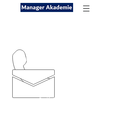
Seminare für Fach- und
Führungskräfte
089-12416116
kontakt@managerakademie.com
München
Frankfurt
Berlin