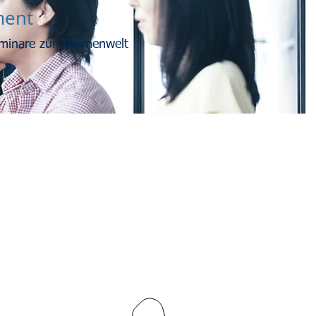
ment
eminare zur Themenwelt
Beratung und Kontakt
089-12416116