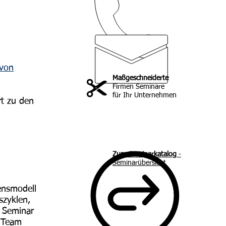
kontakt@managerakademie.com
 von
Maßgeschneiderte
Firmen Seminare
.
für Ihr Unternehmen
t zu den
Zum Seminarkatalog
-
Seminarübersicht
ensmodell
szyklen,
 Seminar
s Team