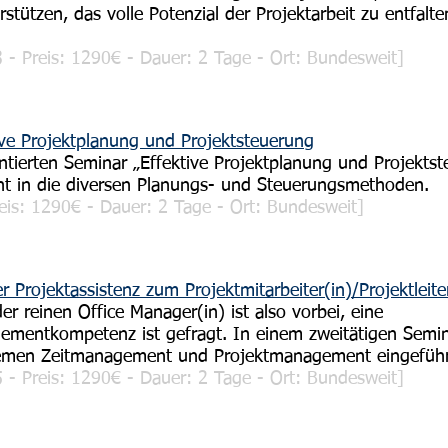
rstützen, das volle Potenzial der Projektarbeit zu entfalte
- Preis: 1290€ - Dauer: 2 Tage - Ort: Bundesweit]
ive Projektplanung und Projektsteuerung
ntierten Seminar „Effektive Projektplanung und Projekts
icht in die diversen Planungs- und Steuerungsmethoden.
is: 1290€ - Dauer: 2 Tage - Ort: Bundesweit]
 Projektassistenz zum Projektmitarbeiter(in)/Projektleite
der reinen Office Manager(in) ist also vorbei, eine
ementkompetenz ist gefragt. In einem zweitätigen Semi
hemen Zeitmanagement und Projektmanagement eingeführ
- Preis: 1290€ - Dauer: 2 Tage - Ort: Bundesweit]