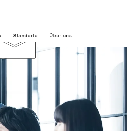
 für Fach- und Führungskräfte
ontakt@managerakademie.com
e
Standorte
Über uns