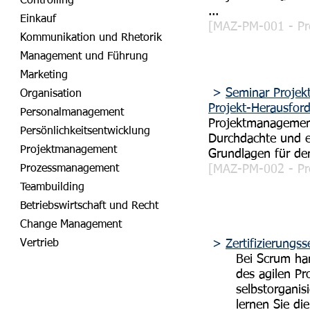
Controlling
...
Einkauf
[MAZ-PM-001 - Pre
Kommunikation und Rhetorik
Management und Führung
Marketing
>
Seminar Projek
Organisation
Projekt-Herausfor
Personalmanagement
Projektmanagement
Persönlichkeitsentwicklung
Durchdachte und e
Projektmanagement
Grundlagen für d
Prozessmanagement
[MAZ-PM-002 - Pre
Teambuilding
Betriebswirtschaft und Recht
Change Management
Vertrieb
>
Zertifizierung
Bei Scrum ha
des agilen P
selbstorgani
lernen Sie di