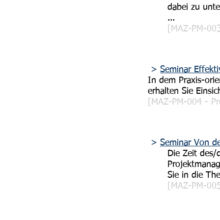
dabei zu unte
...
[MAZ-PM-003 
>
Seminar Effekt
In dem Praxis-orie
erhalten Sie Eins
[MAZ-PM-004 - Pre
>
Seminar Von der
Die Zeit des/
Projektmanag
Sie in die T
[MAZ-PM-005 