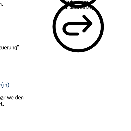
Fachbeiträge
n.
in unserem Blog
teuerung“
r(in)
nar werden
t.