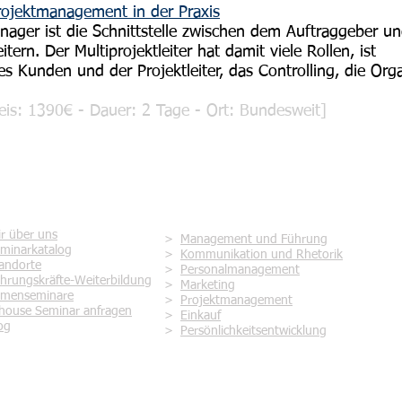
rojektmanagement in der Praxis
nager ist die Schnittstelle zwischen dem Auftraggeber u
eitern. Der Multiprojektleiter hat damit viele Rollen, ist
s Kunden und der Projektleiter, das Controlling, die Org
is: 1390€ - Dauer: 2 Tage - Ort: Bundesweit]
rvice
Seminare zur Themenwelt
r über uns
>
Management und Führung
minarkatalog
>
Kommunikation und Rhetorik
andorte
>
Personalmanagement
hrungskräfte-Weiterbildung
>
Marketing
rmenseminare
>
Projektmanagement
house Seminar anfragen
>
Einkauf
og
>
Persönlichkeitsentwicklung