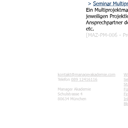
>
Seminar Multip
Ein Multiprojektma
jeweiligen Projektl
Ansprechpartner de
etc.
[MAZ-PM-006 - Pre
Kontakt
Se
kontakt@managerakademie.com
Wi
Telefon
089 12416116
Se
St
Manager Akademie
Fü
Schulstrasse 4
Fi
80634 München
In
Bl