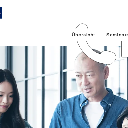
Trainings und Weiterbildungen
089-12416116
k
 Führungskräfte
Übersicht
Seminar