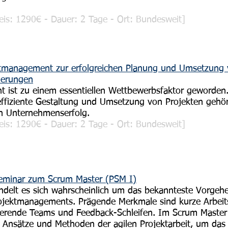
is: 1290€ - Dauer: 2 Tage - Ort: Bundesweit]
tmanagement zur erfolgreichen Planung und Umsetzung
derungen
 ist zu einem essentiellen Wettbewerbsfaktor geworden
ffiziente Gestaltung und Umsetzung von Projekten gehör
en Unternehmenserfolg.
is: 1290€ - Dauer: 2 Tage - Ort: Bundesweit]
sseminar zum Scrum Master (PSM I)
ndelt es sich wahrscheinlich um das bekannteste Vorgeh
rojektmanagements. Prägende Merkmale sind kurze Arbeit
sierende Teams und Feedback-Schleifen. Im Scrum Master
e Ansätze und Methoden der agilen Projektarbeit, um da