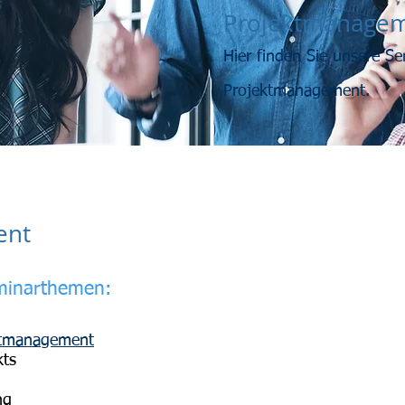
Projektmanage
Hier finden Sie unsere S
Projektmanagement.
ent
minarthemen:
ktmanagement
kts
ng