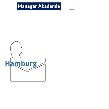
Seminare für Fach- und
Führungskräfte
089-12416116
kontakt@managerakademie.com
Hamburg
München
Frankfurt