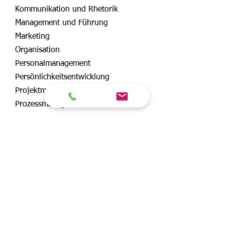
Kommunikation und Rhetorik
Management und Führung
Marketing
Organisation
Personalmanagement
Persönlichkeitsentwicklung
Projektmanagement
Prozessmanagement
Teambuilding
Betriebswirtschaft und Recht
Change Management
Vertrieb
Service
Wir über uns
Seminarkatalog
Standorte