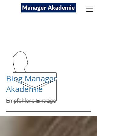
Seminare für Fach- und
Führungskräfte
089-12416116
kontakt@managerakademie.com
Blog Manager
Akademie
Empfohlene Einträge