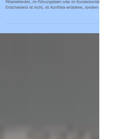
verbessern
Konflikte gehören zum Berufsalltag – ob zwischen
Mitarbeitenden, im Führungsteam oder im Kundenkontakt.
Entscheidend ist nicht, ob Konflikte entstehen, sondern
wie professionell sie gelöst werden . Ein strukturiertes
Konfliktmanagement steigert Motivation, Produktivität und
stärkt langfristig die Unternehmenskultur. Als erfahrener
Seminaranbieter für Fach- und Führungskräfte unterstützen
wir Sie mit einem praxisnahen Konfliktmanagement
Seminar , das nachhaltige Lösungen verm