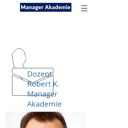
Seminare für Fach- und
Führungskräfte
089-12416116
kontakt@managerakademie.com
Dozent
Robert K.
Manager
Akademie