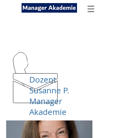
Seminare für Fach- und
Führungskräfte
089-12416116
kontakt@managerakademie.com
Dozent
Susanne P.
Manager
Akademie