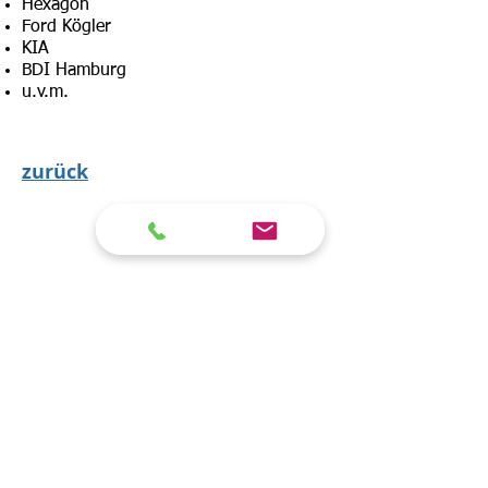
Hexagon
Ford Kögler
KIA
BDI Hamburg
u.v.m.
zurück
Service
Wir über uns
Seminarkatalog
Standorte
Führungskräfte-Weiterbildung
Firmenseminare
Inhouse Seminar anfragen
Blog
Seminare zur Themenwelt