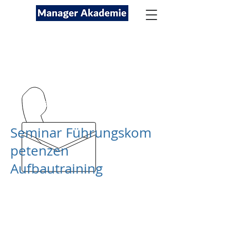
Seminare für Fach- und
Führungskräfte
089-12416116
kontakt@managerakademie.com
Seminar
Führungskom
petenzen
Aufbautraining