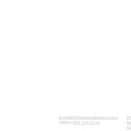
Kontakt
Se
kontakt@managerakademie.com
Wi
Telefon
089 12416116
Se
St