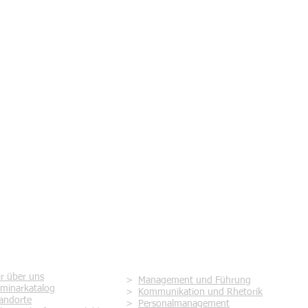
rvice
Seminare zur Themenwelt
r über uns
>
Management und Führung
minarkatalog
>
Kommunikation und Rhetorik
andorte
>
Personalmanagement