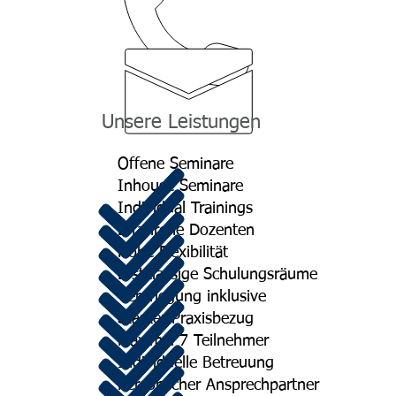
kontakt@managerakademie.com
Unsere Leistungen
Offene Seminare
Inhouse Seminare
Individual Trainings
Erfahrene Dozenten
Hohe Flexibilität
Erstklassige Schulungsräume
Verpflegung inklusive
Starker Praxisbezug
Maximal 7 Teilnehmer
Individuelle Betreuung
Persönlicher Ansprechpartner