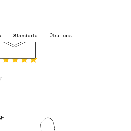
 für Fach- und Führungskräfte
ontakt@managerakademie.com
e
Standorte
Über uns
r
Beratung und Kontakt
089-92774934
g-