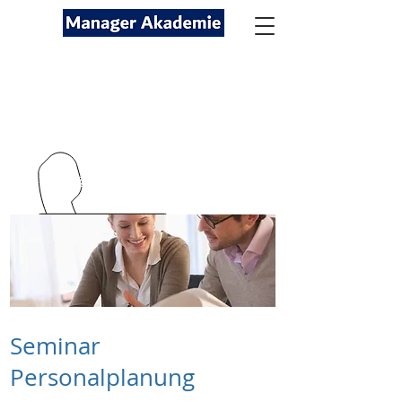
Seminare für Fach- und
Führungskräfte
089-12416116
kontakt@managerakademie.com
Seminar
Personalplanung