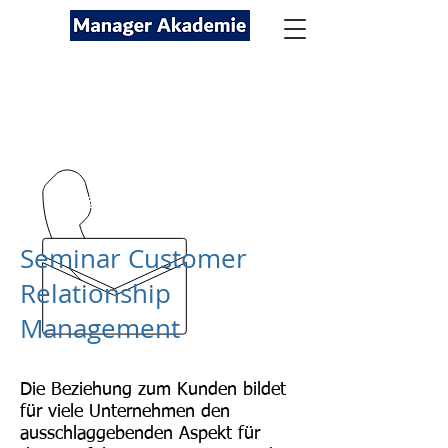
Seminare für Fach- und
Führungskräfte
089-12416116
kontakt@managerakademie.com
Seminar Customer
Relationship
Management
Die Beziehung zum Kunden bildet
für viele Unternehmen den
ausschlaggebenden Aspekt für