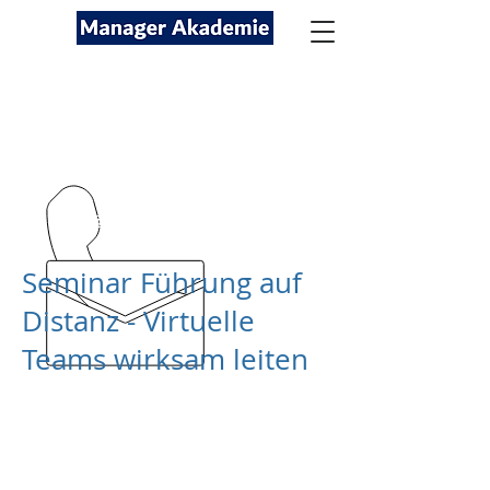
Seminare für Fach- und
Führungskräfte
089-12416116
kontakt@managerakademie.com
Seminar Führung auf
Distanz - Virtuelle
Teams wirksam leiten