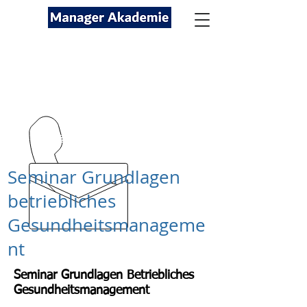
Seminare für Fach- und
Führungskräfte
089-12416116
kontakt@managerakademie.com
Seminar Grundlagen
betriebliches
Gesundheitsmanageme
nt
Seminar Grundlagen Betriebliches
Gesundheitsmanagement