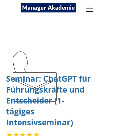
Seminare für Fach- und
Führungskräfte
089-12416116
kontakt@managerakademie.com
Seminar: ChatGPT für
Führungskräfte und
Entscheider (1-
tägiges
Intensivseminar)