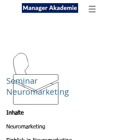
Seminare für Fach- und
Führungskräfte
089-12416116
kontakt@managerakademie.com
Seminar
Neuromarketing
Inhalte
Neuromarketing