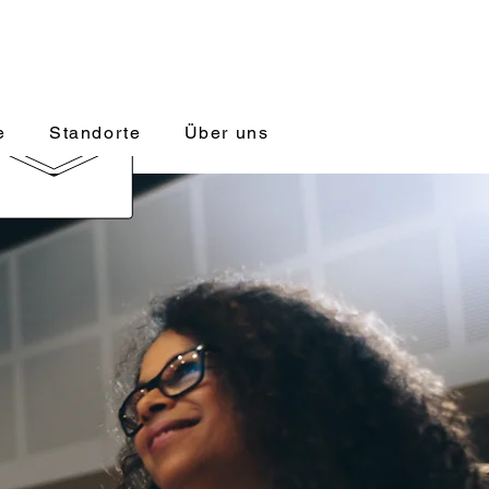
 für Fach- und Führungskräfte
ontakt@managerakademie.com
e
Standorte
Über uns
934