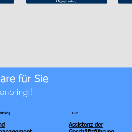
Organisation
are für Sie
ranbringt!
fehlung
TIPP
nd
Assistenz der