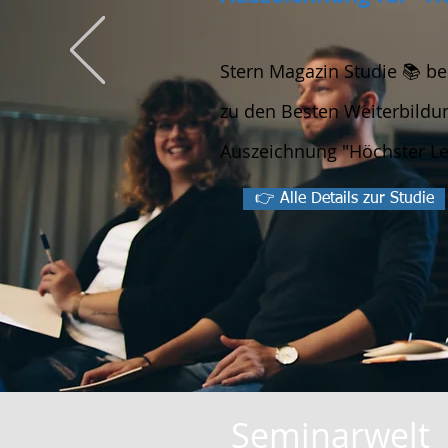
Stern Magazin Studie 📚 be
zu den Besten Weiterbildu
Auszeichnung "Höchster Le
👉 Alle Details zur Studie
Seminarwelt