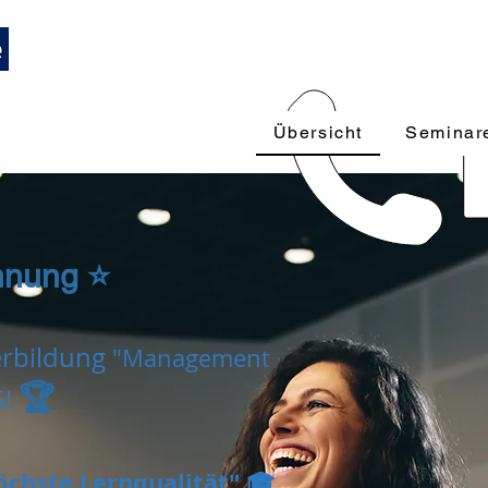
Trainings und Weiterbildungen
089-12416116
k
 Führungskräfte
Übersicht
Seminar
089-92774
hnung ⭐
erbildung
"Management
🏆
5!
öchste Lernqualität" 🎓