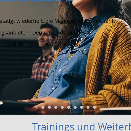
stätigt wiederholt, die Manager Akademie zählt
ngsanbietern Deutschlands mit der
rnqualität"
(Quelle: Globis Consulting)
Trainings und Weiter