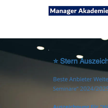
Seminare für Fach- und
⭐ Stern Auszeic
Beste Anbieter Weit
2024/202
Seminare"
Auszeichnung für "H