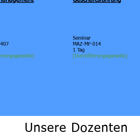
tmanagement
Geschäftsführung
Seminar
-407
MAZ-MF-014
1 Tag
hrungsgarantie]
[
Durchführungsgarantie]
Unsere Dozenten