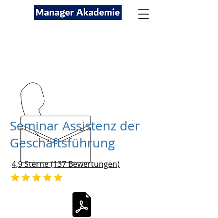
Seminare für Fach- und
Führungskräfte
089-12416116
kontakt@managerakademie.com
Seminar Assistenz der
Geschäftsführung
4,9 Sterne (137 Bewertungen)