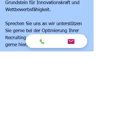
Grundstein für Innovationskraft und 
Wettbewerbsfähigkeit.
Sprechen Sie uns an wir unterstützen 
Sie gerne bei der Optimierung Ihrer 
Recruiting Maßnahmen und beraten Sie 
gerne hierzu in Workshops.
Ihre Manager Akademie
Kontakt:
Manager Akademie
Email
:
beratung@managerakademie.com
Tel.:   089/12416116
Personalmanagement
Marketing