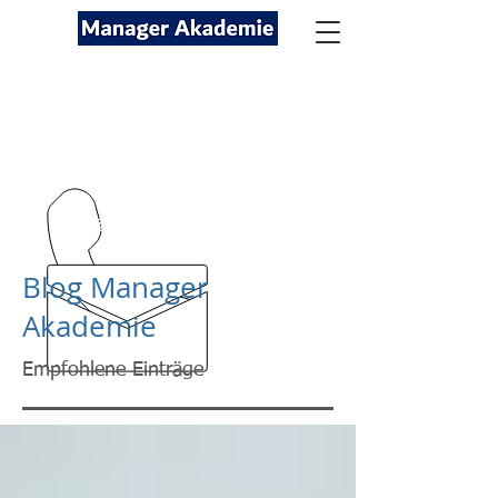
Seminare für Fach- und
Führungskräfte
089-12416116
kontakt@managerakademie.com
Blog Manager
Akademie
Empfohlene Einträge