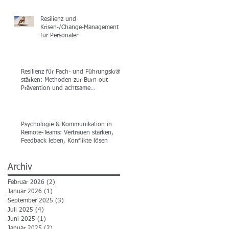
Resilienz und
Krisen‑/Change‑Management
für Personaler
Resilienz für Fach- und Führungskräfte
stärken: Methoden zur Burn-out-
Prävention und achtsame
Selbstführung
Psychologie & Kommunikation in
Remote-Teams: Vertrauen stärken,
Feedback leben, Konflikte lösen
Archiv
Februar 2026
(2)
2 Beiträge
Januar 2026
(1)
1 Beitrag
September 2025
(3)
3 Beiträge
Juli 2025
(4)
4 Beiträge
Juni 2025
(1)
1 Beitrag
Januar 2025
(2)
2 Beiträge