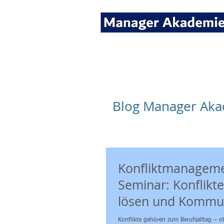
Seminare für Fach- und
Blog Manager Ak
Konfliktmanagem
Seminar: Konflikt
lösen und Kommu
nachhaltig verbes
Konflikte gehören zum Berufsalltag – ob zwischen