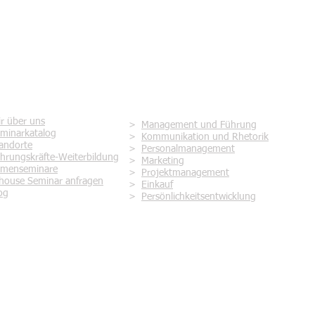
rvice
Seminare zur Themenwelt
r über uns
>
Management und Führung
minarkatalog
>
Kommunikation und Rhetorik
andorte
>
Personalmanagement
hrungskräfte-Weiterbildung
>
Marketing
rmenseminare
>
Projektmanagement
house Seminar anfragen
>
Einkauf
og
>
Persönlichkeitsentwicklung