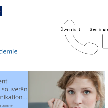
Trainings und Weiterbildungen
089-12416116
k
 Führungskräfte
Übersicht
Seminar
ademie
ent
e souverän
nikation
sern