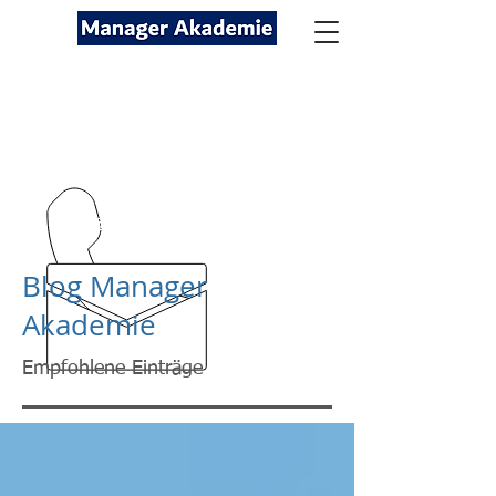
Seminare für Fach- und
Führungskräfte
089-12416116
kontakt@managerakademie.com
Blog Manager
Akademie
Empfohlene Einträge