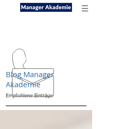
Seminare für Fach- und
Führungskräfte
089-12416116
kontakt@managerakademie.com
Blog Manager
Akademie
Empfohlene Einträge