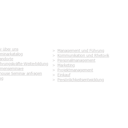
rvice
Seminare zur Themenwelt
r über uns
>
Management und Führung
minarkatalog
>
Kommunikation und Rhetorik
andorte
>
Personalmanagement
hrungskräfte-Weiterbildung
>
Marketing
rmenseminare
>
Projektmanagement
house Seminar anfragen
>
Einkauf
og
>
Persönlichkeitsentwicklung