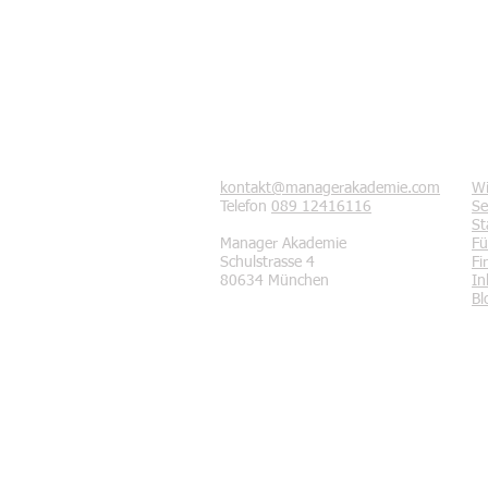
Kontakt
Se
kontakt@managerakademie.com
Wi
Telefon
089 12416116
Se
St
Manager Akademie
Fü
Schulstrasse 4
Fi
80634 München
In
Bl