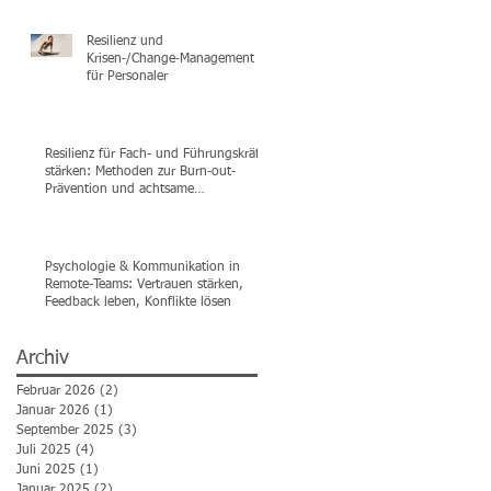
Resilienz und
Krisen‑/Change‑Management
für Personaler
Resilienz für Fach- und Führungskräfte
stärken: Methoden zur Burn-out-
Prävention und achtsame
Selbstführung
Psychologie & Kommunikation in
Remote-Teams: Vertrauen stärken,
Feedback leben, Konflikte lösen
Archiv
Februar 2026
(2)
2 Beiträge
Januar 2026
(1)
1 Beitrag
September 2025
(3)
3 Beiträge
Juli 2025
(4)
4 Beiträge
Juni 2025
(1)
1 Beitrag
Januar 2025
(2)
2 Beiträge