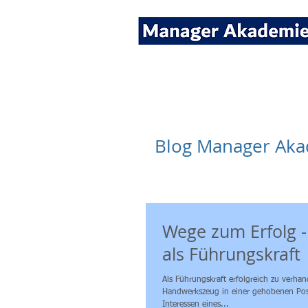
Seminare für Fach- und
Blog Manager Ak
Wege zum Erfolg -
als Führungskraft
Als Führungskraft erfolgreich zu verha
Handwerkszeug in einer gehobenen Posi
Interessen eines...