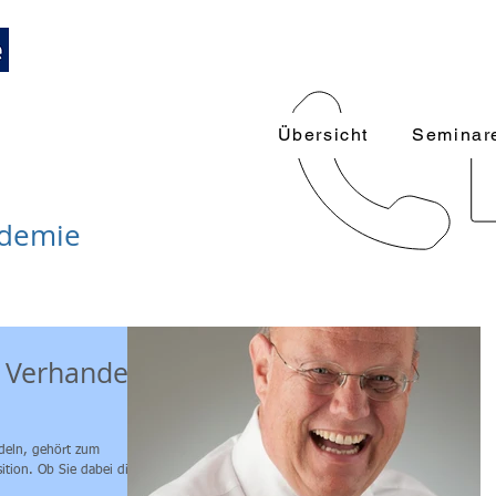
Trainings und Weiterbildungen
089-12416116
k
 Führungskräfte
Übersicht
Seminar
ademie
 Verhandeln
ndeln, gehört zum
tion. Ob Sie dabei die