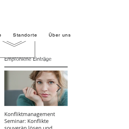
 für Fach- und Führungskräfte
ontakt@managerakademie.com
e
Standorte
Über uns
Empfohlene Einträge
Konfliktmanagement
Resilienz stärken: So
Seminar: Konflikte
bleiben Sie leistungsfähi
souverän lösen und
in turbulenten Zeiten