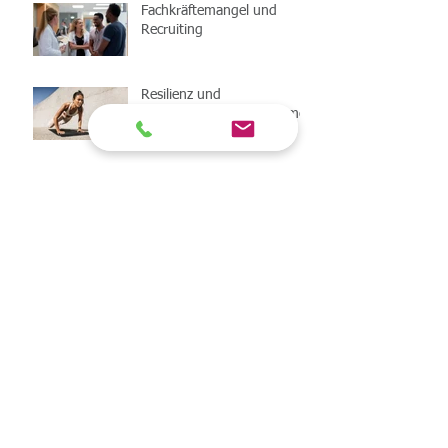
Fachkräftemangel und
Recruiting
Resilienz und
Krisen‑/Change‑Manageme
nt für Personaler
Resilienz für Fach- und Führungskräfte
stärken: Methoden zur Burn-out-
Prävention und achtsame Selbstführung
Psychologie & Kommunikation in Remote-
Teams: Vertrauen stärken, Feedback leben,
Konflikte lösen
Archiv
Februar 2026
(2)
2 Beiträge
Januar 2026
(1)
1 Beitrag
September 2025
(3)
3 Beiträge