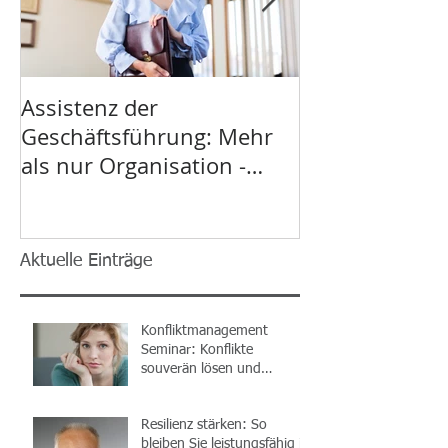
Assistenz der
Führung in Te
Geschäftsführung: Mehr
Erfolgsfaktor
als nur Organisation -
Organisation
Seminar Assistenz
Aktuelle Einträge
Konfliktmanagement
Seminar: Konflikte
souverän lösen und
Kommunikation nachhaltig
verbessern
Resilienz stärken: So
bleiben Sie leistungsfähig in