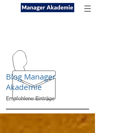
Seminare für Fach- und
Führungskräfte
089-12416116
kontakt@managerakademie.com
Blog Manager
Akademie
Empfohlene Einträge